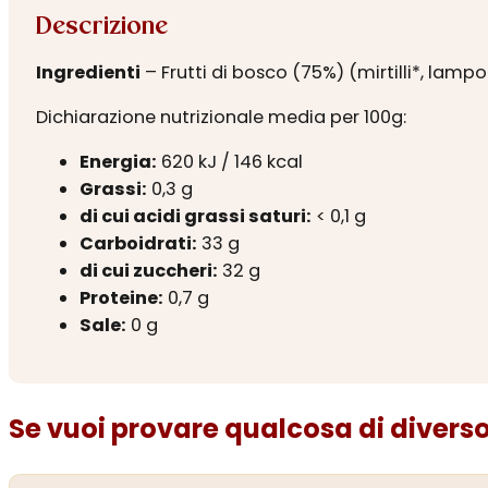
Descrizione
Ingredienti
– Frutti di bosco (75%) (mirtilli*, lampo
Dichiarazione nutrizionale media per 100g:
Energia:
620 kJ / 146 kcal
Grassi:
0,3 g
di cui acidi grassi saturi:
< 0,1 g
Carboidrati:
33 g
di cui zuccheri:
32 g
Proteine:
0,7 g
Sale:
0 g
Se vuoi provare qualcosa di diverso.