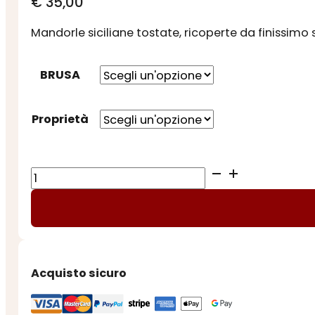
€
35,00
Mandorle siciliane tostate, ricoperte da finissimo
BRUSA
Proprietà
CONFETTI
MANDORLA
AZZURRA
quantità
Acquisto sicuro