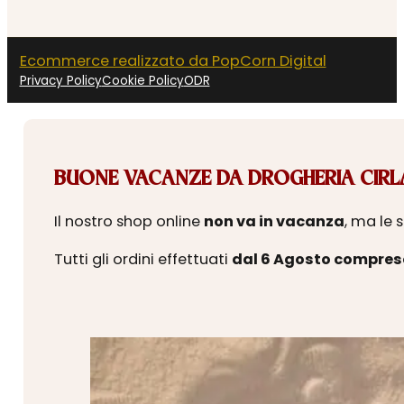
Ecommerce realizzato da PopCorn Digital
Privacy Policy
Cookie Policy
ODR
BUONE VACANZE DA DROGHERIA CIRLA
Il nostro shop online
non va in vacanza
, ma le 
Tutti gli ordini effettuati
dal 6 Agosto compres