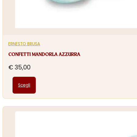
ERNESTO BRUSA
CONFETTI MANDORLA AZZURRA
€
35,00
Questo
Scegli
prodotto
ha
più
varianti.
Le
opzioni