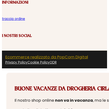
INFORMAZIONI
traccia ordine
I NOSTRI SOCIAL
Ecommerce realizzato da PopCorn Digital
Privacy Policy
Cookie Policy
ODR
BUONE VACANZE DA DROGHERIA CIRLA
Il nostro shop online
non va in vacanza
, ma le 