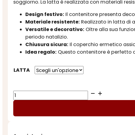
soggiorno. La latta è realizzata con materiali res
Design festivo:
Il contenitore presenta decor
Materiale resistente:
Realizzato in latta di a
Versatile e decorativo:
Oltre alla sua funzi
periodo natalizio.
Chiusura sicura:
Il coperchio ermetico assi
Idea regalo:
Questo contenitore è perfetto a
LATTA
LATTA
PAESAGGI
NATALIZI
quantità