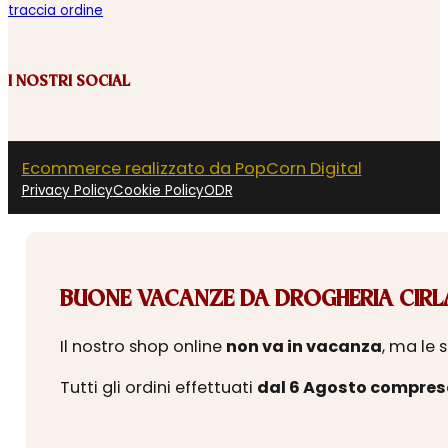
traccia ordine
I NOSTRI SOCIAL
Ecommerce realizzato da PopCorn Digital
Privacy Policy
Cookie Policy
ODR
BUONE VACANZE DA DROGHERIA CIRLA
Il nostro shop online
non va in vacanza
, ma le 
Tutti gli ordini effettuati
dal 6 Agosto compres