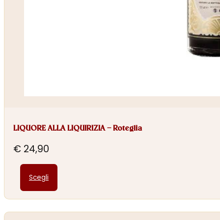
LIQUORE ALLA LIQUIRIZIA – Roteglia
€
24,90
Questo
Scegli
prodotto
ha
più