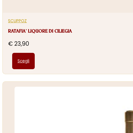
SCUPPOZ
RATAFIA’ LIQUORE DI CILIEGIA
€
23,90
Questo
Scegli
prodotto
ha
più
varianti.
Le
opzioni
possono
essere
scelte