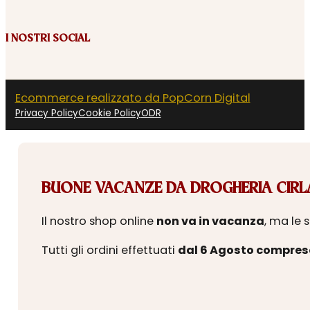
I NOSTRI SOCIAL
Ecommerce realizzato da PopCorn Digital
Privacy Policy
Cookie Policy
ODR
BUONE VACANZE DA DROGHERIA CIRLA
Il nostro shop online
non va in vacanza
, ma le 
Tutti gli ordini effettuati
dal 6 Agosto compres