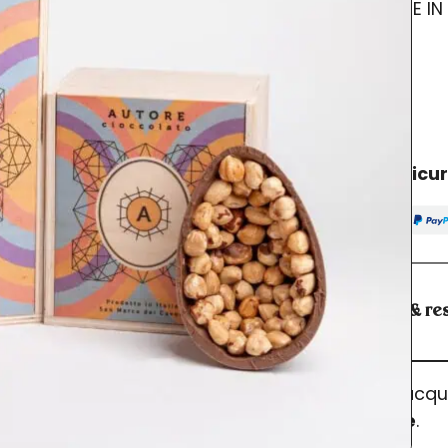
CONFEZIONE IN
Esaurito
Acquisto sicu
Spedizioni & res
I prodotti acq
dell’ordine
.