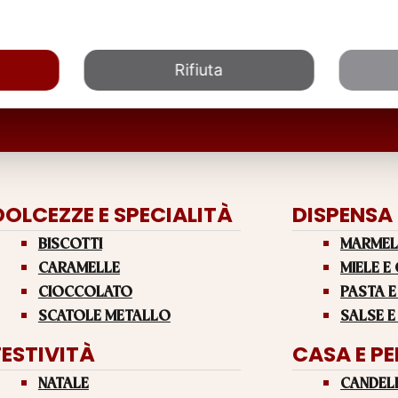
Rifiuta
DOLCEZZE E SPECIALITÀ
DISPENSA
BISCOTTI
MARMEL
CARAMELLE
MIELE E
CIOCCOLATO
PASTA E
SCATOLE METALLO
SALSE E
FESTIVITÀ
CASA E P
NATALE
CANDEL