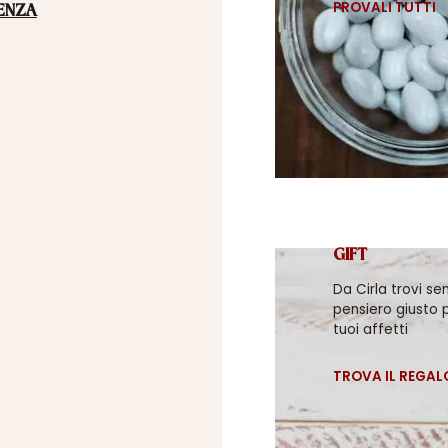
PROVALI TUTTI
ENZA
GIFT
Da Cirla trovi se
pensiero giusto p
tuoi affetti
TROVA IL REGAL