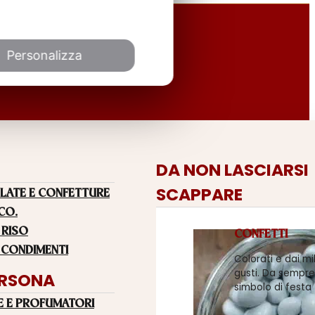
Personalizza
DA NON LASCIARSI
SCAPPARE
LATE E CONFETTURE
 CO.
 RISO
CONFETTI
 CONDIMENTI
Colorati e dai mi
gusti. Da sempre
ERSONA
simbolo di festa
E E PROFUMATORI