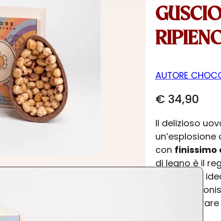
GUSCIO
RIPIEN
AUTORE CHOC
€
34,90
Il delizioso uo
un’esplosione 
con
finissimo 
di legno è il r
prodotto è idea
Pasqua. Buonis
e da mostrare 