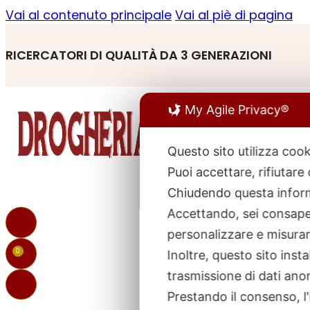
Vai al contenuto principale
Vai al piè di pagina
RICERCATORI DI QUALITÀ DA 3 GENERAZIONI
My Agile Privacy®
Questo sito utilizza cook
Puoi accettare, rifiutare
R
p
Chiudendo questa inform
Accettando, sei consapev
personalizzare e misurare
0
Inoltre, questo sito ins
trasmissione di dati ano
Prestando il consenso, l'