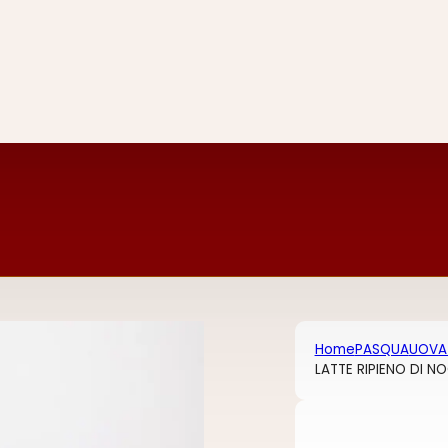
Home
PASQUA
UOVA
LATTE RIPIENO DI N