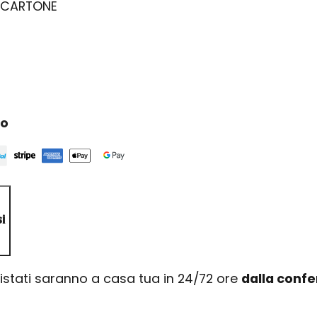
 CARTONE
ro
i
uistati saranno a casa tua in 24/72 ore
dalla conf