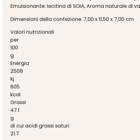
Emulsionante: lecitina di SOIA, Aroma naturale di
Dimensioni della confezione: 7,00 x 11,50 x 7,00 cm
Valori nutrizionali
per
100
g
Energia
2508
kj
605
kcal
Grassi
47.1
g
di cui acidi grassi saturi
21.7