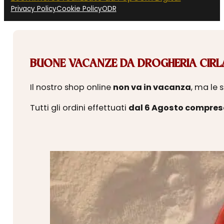
Privacy Policy
Cookie Policy
ODR
BUONE VACANZE DA DROGHERIA CIRLA
Il nostro shop online
non va in vacanza
, ma le 
Tutti gli ordini effettuati
dal 6 Agosto compres