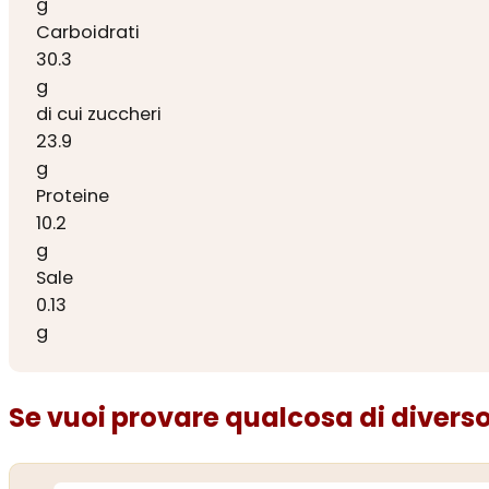
g
Carboidrati
30.3
g
di cui zuccheri
23.9
g
Proteine
10.2
g
Sale
0.13
g
Se vuoi provare qualcosa di diverso.