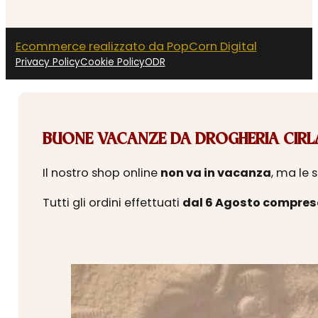
Ecommerce realizzato da PopCorn Digital
Privacy Policy
Cookie Policy
ODR
BUONE VACANZE DA DROGHERIA CIRLA
Il nostro shop online
non va in vacanza
, ma le 
Tutti gli ordini effettuati
dal 6 Agosto compres