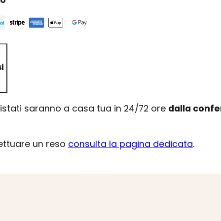
i
uistati saranno a casa tua in 24/72 ore
dalla conf
fettuare un reso
consulta la pagina dedicata
.