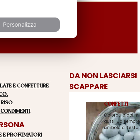
Personalizza
DA NON LASCIARSI
SCAPPARE
LATE E CONFETTURE
 CO.
 RISO
CONFETTI
 CONDIMENTI
Colorati e dai mi
gusti. Da sempre
ERSONA
simbolo di festa
E E PROFUMATORI