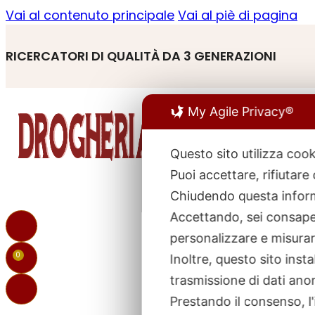
Vai al contenuto principale
Vai al piè di pagina
RICERCATORI DI QUALITÀ DA 3 GENERAZIONI
My Agile Privacy®
Questo sito utilizza cook
Puoi accettare, rifiutare
R
p
Chiudendo questa inform
Accettando, sei consapev
personalizzare e misurare
0
Inoltre, questo sito ins
trasmissione di dati ano
Prestando il consenso, l'