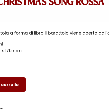
CHRISTMAS SONG ROSSA
ola a forma di libro Il barattolo viene aperto dall’a
ml
8 x 175 mm
 carrello
ro