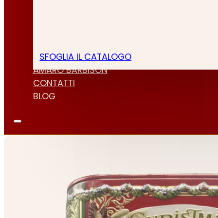
SFOGLIA IL CATALOGO
CHI SIAMO
AMARO BARBISON
CONTATTI
BLOG