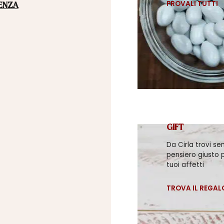
PROVALI TUTTI
ENZA
GIFT
Da Cirla trovi se
pensiero giusto p
tuoi affetti
TROVA IL REGAL