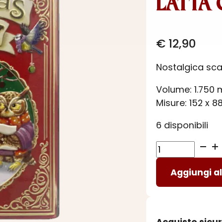
LATTA 
€
12,90
Nostalgica scat
Volume: 1.750 
Misure: 152 x 8
6 disponibili
LATTA
CHRISTMAS
Aggiungi al
SONG
ROSSA
quantità
Acquisto sicu