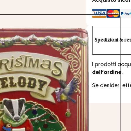
Spedizioni & res
I prodotti acq
dell’ordine
.
Se desideri ef