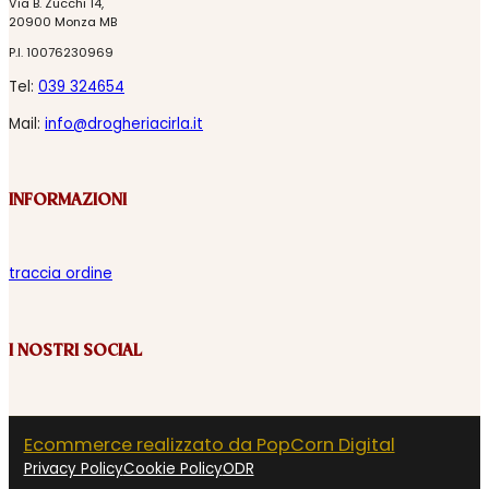
Via B. Zucchi 14,
20900 Monza MB
P.I. 10076230969
Tel:
039 324654
Mail:
info@drogheriacirla.it
INFORMAZIONI
traccia ordine
I NOSTRI SOCIAL
Ecommerce realizzato da PopCorn Digital
Privacy Policy
Cookie Policy
ODR