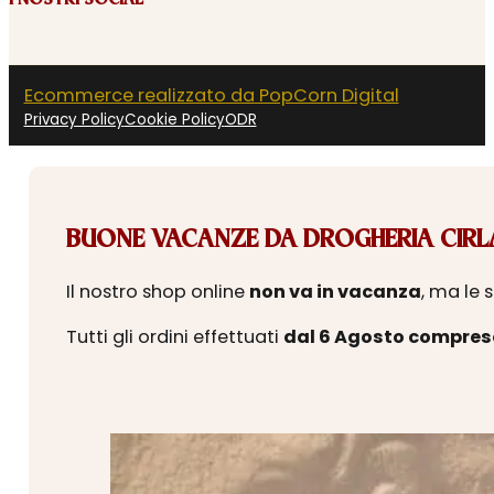
I NOSTRI SOCIAL
Ecommerce realizzato da PopCorn Digital
Privacy Policy
Cookie Policy
ODR
BUONE VACANZE DA DROGHERIA CIRLA
Il nostro shop online
non va in vacanza
, ma le 
Tutti gli ordini effettuati
dal 6 Agosto compres