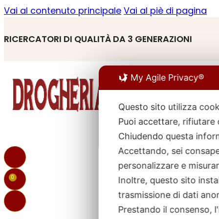
Vai al contenuto principale
Vai al piè di pagina
RICERCATORI DI QUALITÀ DA 3 GENERAZIONI
My Agile Privacy®
Questo sito utilizza cook
Puoi accettare, rifiutare
R
p
Chiudendo questa inform
Accettando, sei consapev
personalizzare e misurare
0
Inoltre, questo sito ins
trasmissione di dati ano
Prestando il consenso, l'