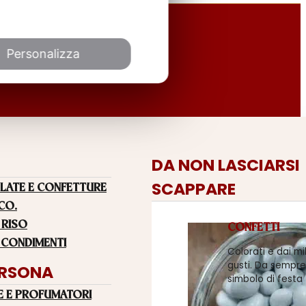
Personalizza
DA NON LASCIARSI
SCAPPARE
LATE E CONFETTURE
 CO.
 RISO
CONFETTI
 CONDIMENTI
Colorati e dai mi
gusti. Da sempre
ERSONA
simbolo di festa
E E PROFUMATORI