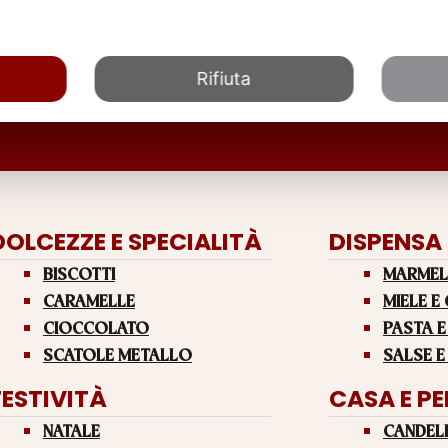
Rifiuta
DOLCEZZE E SPECIALITÀ
DISPENSA
BISCOTTI
MARMEL
CARAMELLE
MIELE E
CIOCCOLATO
PASTA E
SCATOLE METALLO
SALSE E
FESTIVITÀ
CASA E P
NATALE
CANDEL