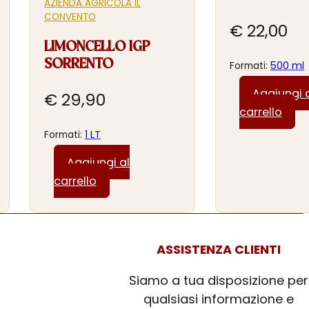
AZIENDA AGRICOLA IL
CONVENTO
ascia
€
22,00
LIMONCELLO IGP
SORRENTO
500 ml
Formati:
rezzo:
Aggiungi 
a
€
29,90
carrello
 12,90
1 LT
Formati:
Aggiungi al
 19,90
carrello
ASSISTENZA CLIENTI
Siamo a tua disposizione per
qualsiasi informazione e