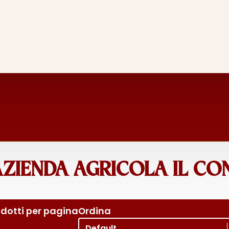
AZIENDA AGRICOLA IL C
dotti per pagina
Ordina
Ordina per
Sort content