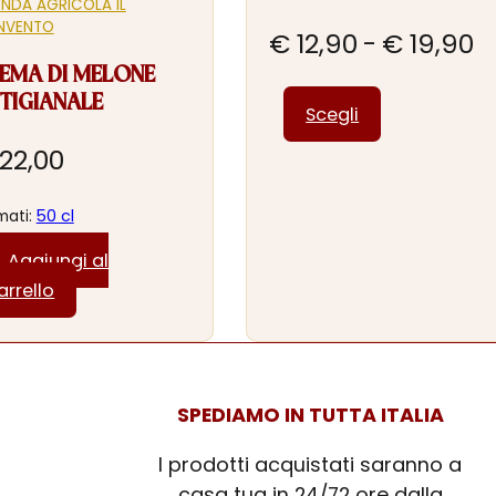
ENDA AGRICOLA IL
NVENTO
F
€
12,90
-
€
19,90
di
EMA DI MELONE
TIGIANALE
Questo
Scegli
p
prodotto
d
22,00
ha
€
più
50 cl
mati:
varianti.
a
Aggiungi al
Le
€
arrello
opzioni
possono
essere
scelte
nella
SPEDIAMO IN TUTTA ITALIA
pagina
I prodotti acquistati saranno a
del
casa tua in 24/72 ore dalla