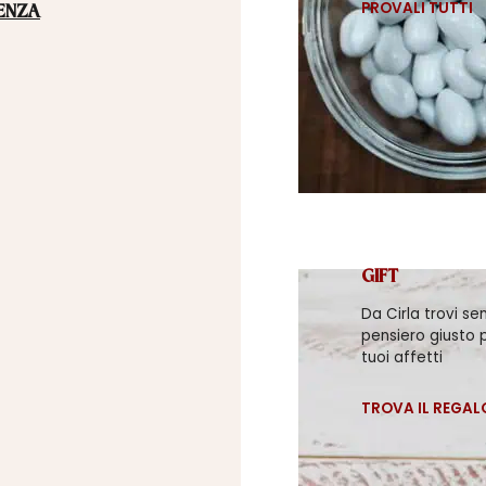
PROVALI TUTTI
ENZA
GIFT
Da Cirla trovi se
pensiero giusto p
tuoi affetti
TROVA IL REGAL