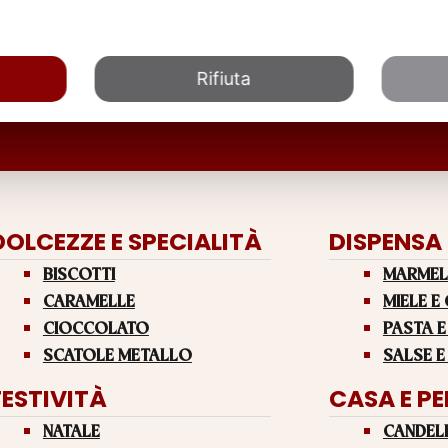
Rifiuta
DOLCEZZE E SPECIALITÀ
DISPENSA
BISCOTTI
MARMEL
CARAMELLE
MIELE E
CIOCCOLATO
PASTA E
SCATOLE METALLO
SALSE E
FESTIVITÀ
CASA E P
NATALE
CANDEL