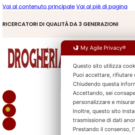
Vai al contenuto principale
Vai al piè di pagina
RICERCATORI DI QUALITÀ DA 3 GENERAZIONI
My Agile Privacy®
Questo sito utilizza cook
Puoi accettare, rifiutare
R
p
Chiudendo questa inform
Accettando, sei consapev
personalizzare e misurare
0
Inoltre, questo sito ins
trasmissione di dati ano
Prestando il consenso, l'