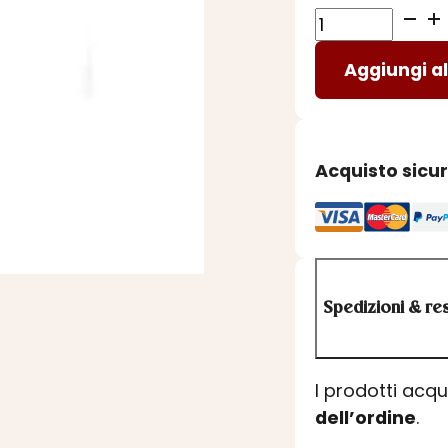
LIMONCELLO
IGP
Aggiungi al
SORRENTO
quantità
Acquisto sicu
Spedizioni & res
I prodotti acq
dell’ordine
.