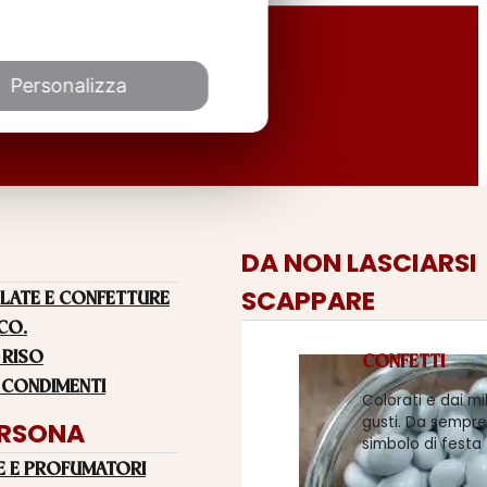
Personalizza
DA NON LASCIARSI
SCAPPARE
LATE E CONFETTURE
 CO.
 RISO
CONFETTI
 CONDIMENTI
Colorati e dai mi
gusti. Da sempre
ERSONA
simbolo di festa
E E PROFUMATORI