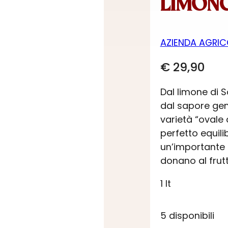
LIMONC
AZIENDA AGRIC
€
29,90
Dal limone di 
dal sapore genu
varietà “ovale 
perfetto equil
un’importante q
donano al frut
1 lt
5 disponibili