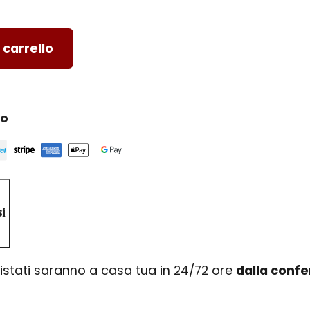
 carrello
ro
i
uistati saranno a casa tua in 24/72 ore
dalla conf