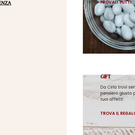
PROVALI TUTTI
ENZA
GIFT
Da Cirla trovi se
pensiero giusto p
tuoi affetti
TROVA IL REGAL