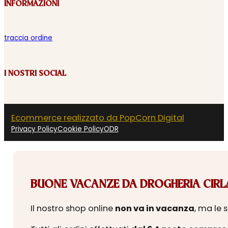
INFORMAZIONI
traccia ordine
I NOSTRI SOCIAL
Ecommerce realizzato da PopCorn Digital
Privacy Policy
Cookie Policy
ODR
BUONE VACANZE DA DROGHERIA CIRLA
Il nostro shop online
non va in vacanza
, ma le 