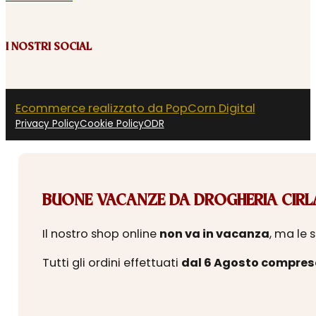
I NOSTRI SOCIAL
Ecommerce realizzato da PopCorn Digital
Privacy Policy
Cookie Policy
ODR
BUONE VACANZE DA DROGHERIA CIRLA
Il nostro shop online
non va in vacanza
, ma le 
Tutti gli ordini effettuati
dal 6 Agosto compres