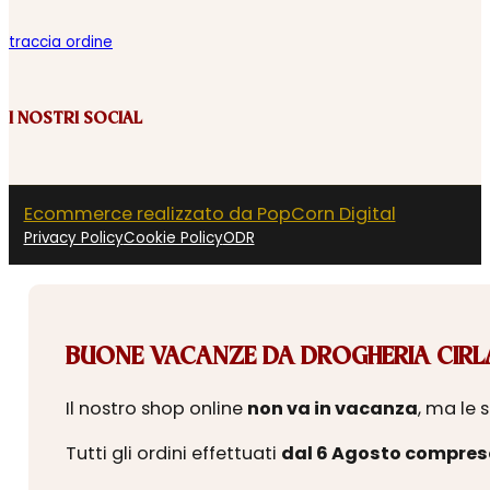
traccia ordine
I NOSTRI SOCIAL
Ecommerce realizzato da PopCorn Digital
Privacy Policy
Cookie Policy
ODR
BUONE VACANZE DA DROGHERIA CIRLA
Il nostro shop online
non va in vacanza
, ma le 
Tutti gli ordini effettuati
dal 6 Agosto compres