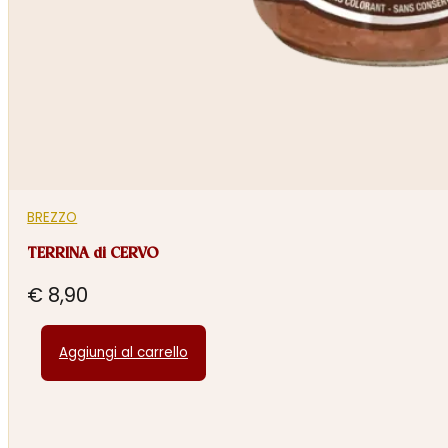
BREZZO
TERRINA di CERVO
€
8,90
Aggiungi al carrello