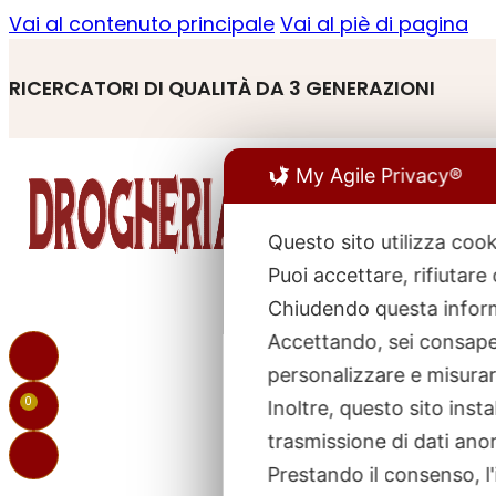
Vai al contenuto principale
Vai al piè di pagina
RICERCATORI DI QUALITÀ DA 3 GENERAZIONI
My Agile Privacy®
Questo sito utilizza cook
Puoi accettare, rifiutare
R
p
Chiudendo questa inform
Accettando, sei consapev
personalizzare e misurare
0
Inoltre, questo sito ins
trasmissione di dati ano
Prestando il consenso, l'