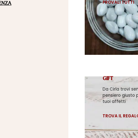
PROVALI TUTTI
ENZA
GIFT
Da Cirla trovi se
pensiero giusto p
tuoi affetti
TROVA IL REGAL