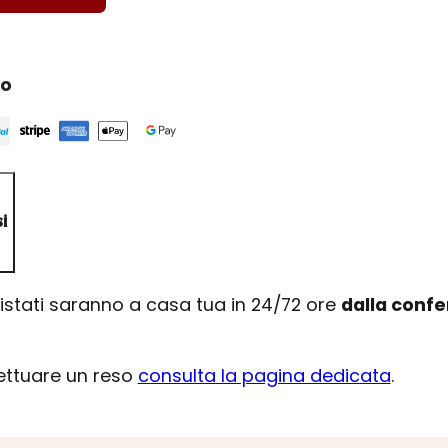
ro
i
uistati saranno a casa tua in 24/72 ore
dalla conf
fettuare un reso
consulta la pagina dedicata
.