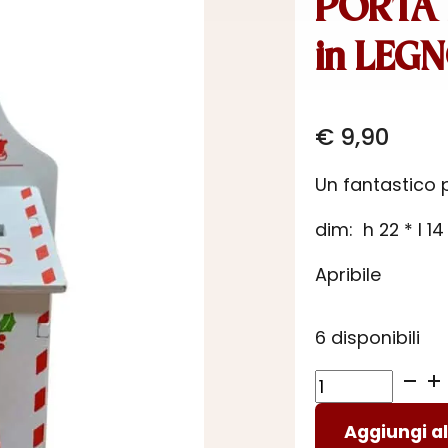
PORTA 
in LEG
€
9,90
Un fantastico p
dim: h 22 * l 1
Apribile
6 disponibili
PORTA
LETTERE
Aggiungi al
DI