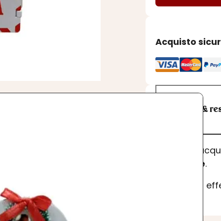
BABBO
NATALE
in
Acquisto sicu
LEGNO
BIANCO
quantità
Spedizioni & res
I prodotti acq
dell’ordine
.
Se desideri ef