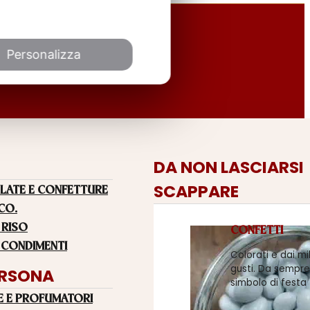
Personalizza
DA NON LASCIARSI
SCAPPARE
LATE E CONFETTURE
 CO.
 RISO
CONFETTI
 CONDIMENTI
Colorati e dai mi
gusti. Da sempre
ERSONA
simbolo di festa
E E PROFUMATORI