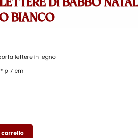
LETTERE DI BABBO NATA
NO BIANCO
orta lettere in legno
4 * p 7 cm
 carrello