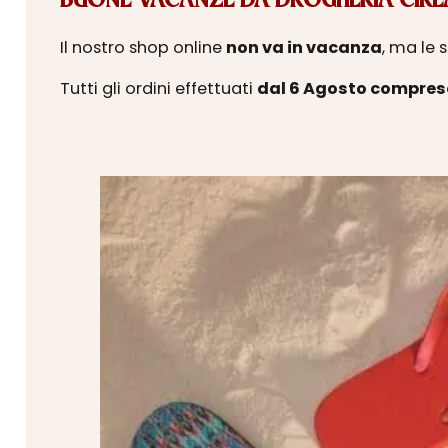
BUONE VACANZE DA DROGHERIA CIRLA
Il nostro shop online
non va in vacanza
, ma le 
Tutti gli ordini effettuati
dal 6 Agosto compres