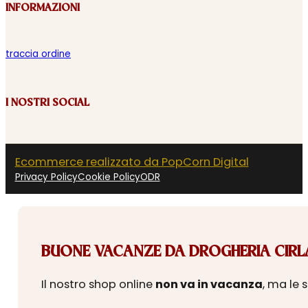
INFORMAZIONI
traccia ordine
I NOSTRI SOCIAL
Ecommerce realizzato da PopCorn Digital
Privacy Policy
Cookie Policy
ODR
BUONE VACANZE DA DROGHERIA CIRLA
Il nostro shop online
non va in vacanza
, ma le 