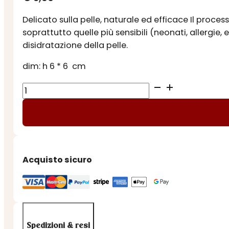
Delicato sulla pelle, naturale ed efficace Il proces
soprattutto quelle più sensibili (neonati, allergie, e
disidratazione della pelle.
dim: h 6 * 6 cm
SAPONE
di
MARSIGLIA
ALL'OLIO
DI
OLIVA
Acquisto sicuro
PURO
72
%
VERDE
quantità
Spedizioni & resi