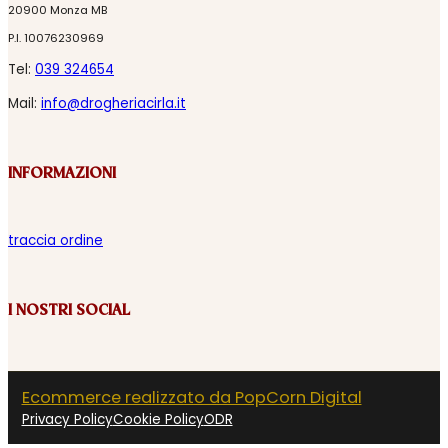
20900 Monza MB
P.I. 10076230969
Tel:
039 324654
Mail:
info@drogheriacirla.it
INFORMAZIONI
traccia ordine
I NOSTRI SOCIAL
Ecommerce realizzato da PopCorn Digital
Privacy Policy
Cookie Policy
ODR