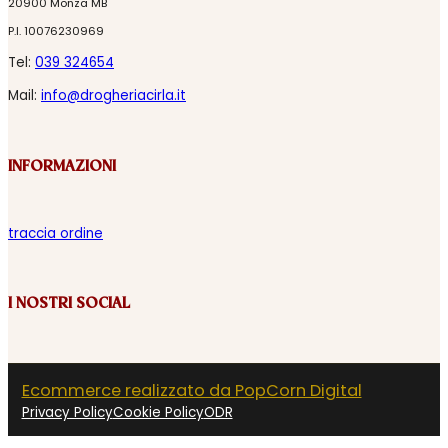
20900 Monza MB
P.I. 10076230969
Tel:
039 324654
Mail:
info@drogheriacirla.it
INFORMAZIONI
traccia ordine
I NOSTRI SOCIAL
Ecommerce realizzato da PopCorn Digital
Privacy Policy
Cookie Policy
ODR