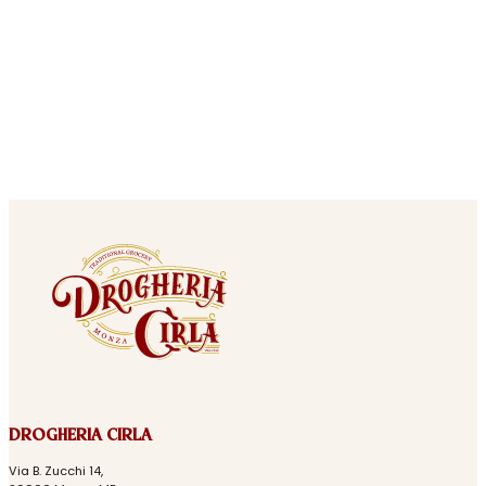
DROGHERIA CIRLA
Via B. Zucchi 14,