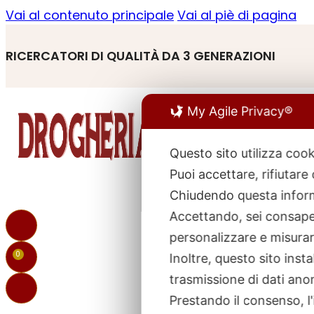
Vai al contenuto principale
Vai al piè di pagina
RICERCATORI DI QUALITÀ DA 3 GENERAZIONI
My Agile Privacy®
Questo sito utilizza cook
Puoi accettare, rifiutare
R
p
Chiudendo questa inform
Accettando, sei consapev
personalizzare e misurare
0
Inoltre, questo sito ins
trasmissione di dati ano
Prestando il consenso, l'