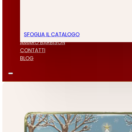
SFOGLIA IL CATALOGO
CHI SIAMO
AMARO BARBISON
CONTATTI
BLOG