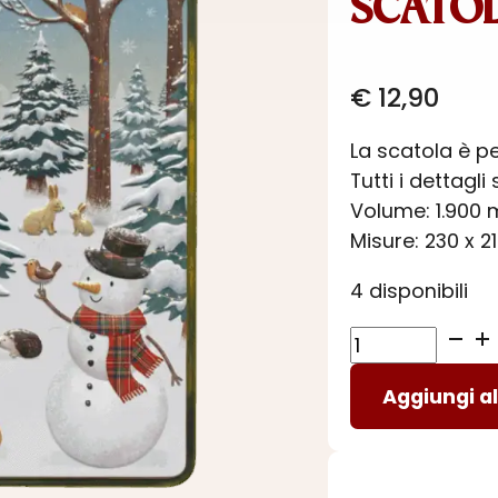
SCATO
€
12,90
La scatola è pe
Tutti i dettagl
Volume: 1.900 
Misure: 230 x 
4 disponibili
SCATOLA
QUADRATA
Aggiungi al
INVERNO
quantità