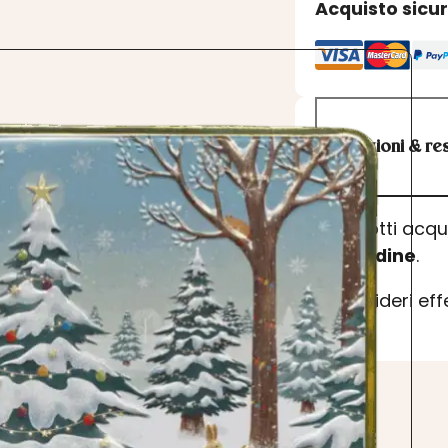
Acquisto sicu
Spedizioni & res
I prodotti acq
dell’ordine
.
Se desideri ef