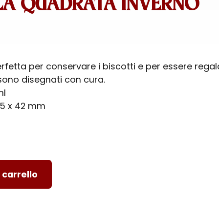
LA QUADRATA INVERNO
rfetta per conservare i biscotti e per essere regal
i sono disegnati con cura.
ml
215 x 42 mm
 carrello