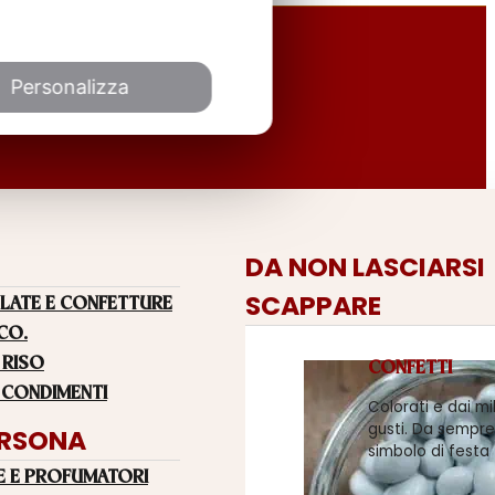
Personalizza
DA NON LASCIARSI
SCAPPARE
LATE E CONFETTURE
 CO.
 RISO
CONFETTI
 CONDIMENTI
Colorati e dai mi
gusti. Da sempre
ERSONA
simbolo di festa
E E PROFUMATORI