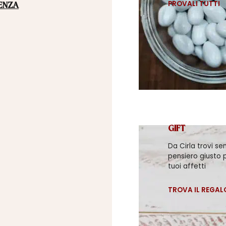
PROVALI TUTTI
ENZA
GIFT
Da Cirla trovi se
pensiero giusto p
tuoi affetti
TROVA IL REGAL