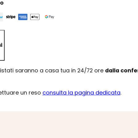
ro
i
uistati saranno a casa tua in 24/72 ore
dalla conf
fettuare un reso
consulta la pagina dedicata
.