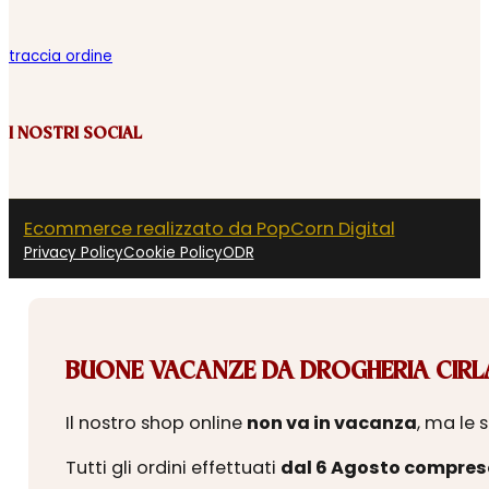
traccia ordine
I NOSTRI SOCIAL
Ecommerce realizzato da PopCorn Digital
Privacy Policy
Cookie Policy
ODR
BUONE VACANZE DA DROGHERIA CIRLA
Il nostro shop online
non va in vacanza
, ma le 
Tutti gli ordini effettuati
dal 6 Agosto compres