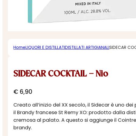
Home
LIQUORI E DISTILLATI
DISTILLATI ARTIGIANALI
SIDECAR COC
SIDECAR COCKTAIL – Nio
€
6,90
Creato all’inizio del XX secolo, il Sidecar è uno d
il Brandy francese St Remy XO: prodotto dalla disti
cremosa al palato. A questo si aggiunge il Cointrea
brandy.