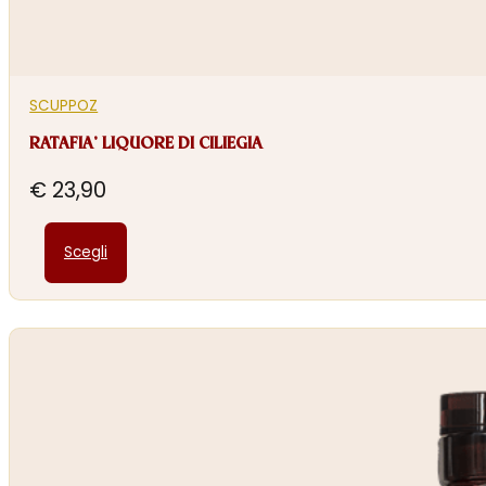
SCUPPOZ
RATAFIA’ LIQUORE DI CILIEGIA
€
23,90
Questo
Scegli
prodotto
ha
più
varianti.
Le
opzioni
possono
essere