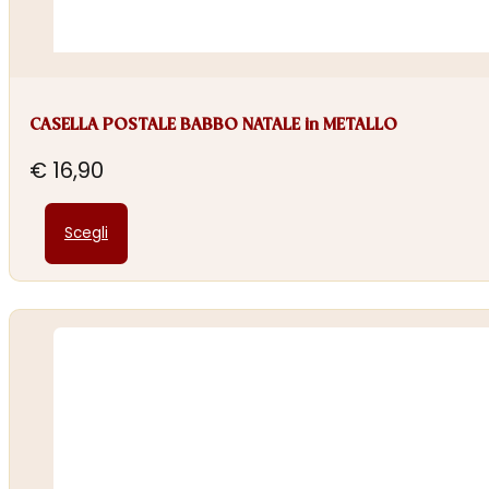
CASELLA POSTALE BABBO NATALE in METALLO
€
16,90
Questo
Scegli
prodotto
ha
più
varianti.
Le
opzioni
possono
essere
scelte