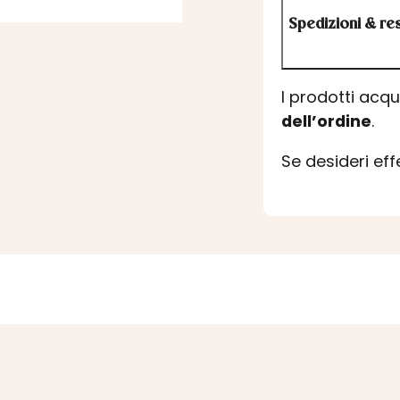
Spedizioni & res
I prodotti acq
dell’ordine
.
Se desideri ef