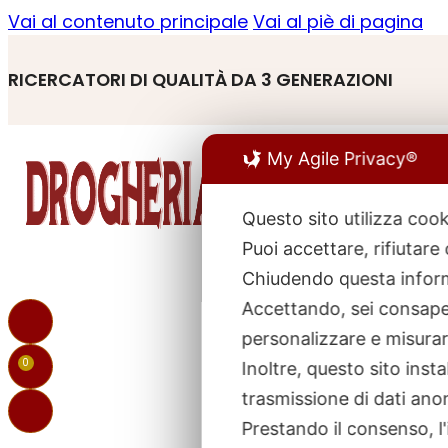
Vai al contenuto principale
Vai al piè di pagina
RICERCATORI DI QUALITÀ DA 3 GENERAZIONI
My Agile Privacy®
Questo sito utilizza cook
Puoi accettare, rifiutare
R
p
Chiudendo questa inform
Accettando, sei consapev
personalizzare e misurare
0
Inoltre, questo sito ins
trasmissione di dati ano
Prestando il consenso, l'