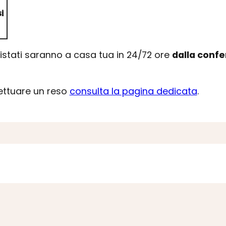
i
uistati saranno a casa tua in 24/72 ore
dalla conf
fettuare un reso
consulta la pagina dedicata
.