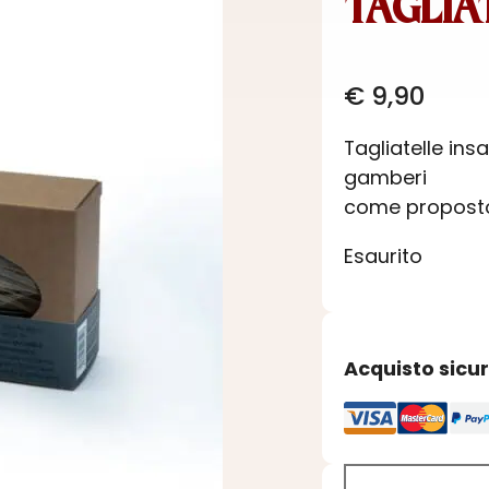
TAGLIA
€
9,90
Tagliatelle ins
gamberi
come proposto 
Esaurito
Acquisto sicu