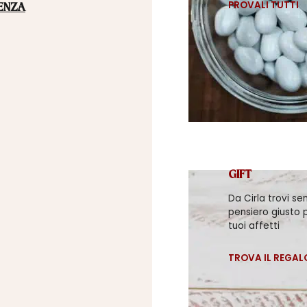
PROVALI TUTTI
ENZA
GIFT
Da Cirla trovi se
pensiero giusto p
tuoi affetti
TROVA IL REGAL