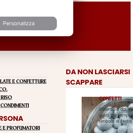
Personalizza
DA NON LASCIARSI
SCAPPARE
LATE E CONFETTURE
 CO.
 RISO
CONFETTI
 CONDIMENTI
Colorati e dai mi
gusti. Da sempre
ERSONA
simbolo di festa
E E PROFUMATORI