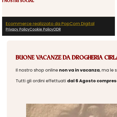
I NOSTRI SOCIAL
Ecommerce realizzato da PopCorn Digital
Privacy Policy
Cookie Policy
ODR
BUONE VACANZE DA DROGHERIA CIRLA
Il nostro shop online
non va in vacanza
, ma le 
Tutti gli ordini effettuati
dal 6 Agosto compres