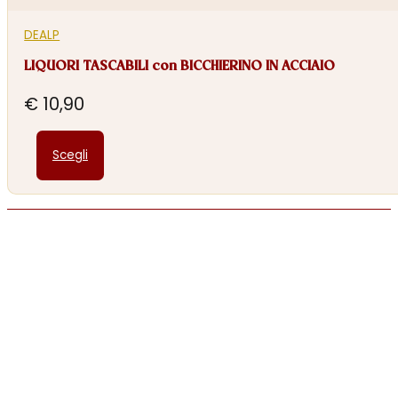
DEALP
LIQUORI TASCABILI con BICCHIERINO IN ACCIAIO
€
10,90
Questo
Scegli
prodotto
ha
più
varianti.
Le
opzioni
possono
essere
scelte
nella
pagina