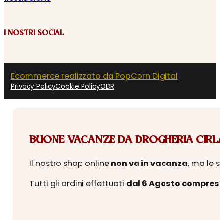
I NOSTRI SOCIAL
Ecommerce realizzato da PopCorn Digital
Privacy Policy
Cookie Policy
ODR
BUONE VACANZE DA DROGHERIA CIRLA
Il nostro shop online
non va in vacanza
, ma le 
Tutti gli ordini effettuati
dal 6 Agosto compres