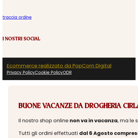
traccia ordine
I NOSTRI SOCIAL
Ecommerce realizzato da PopCorn Digital
Privacy Policy
Cookie Policy
ODR
BUONE VACANZE DA DROGHERIA CIRLA
Il nostro shop online
non va in vacanza
, ma le 
Tutti gli ordini effettuati
dal 6 Agosto compres