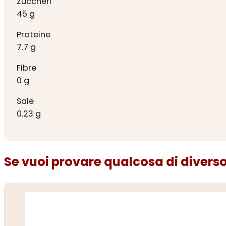
Zuccheri
45 g
Proteine
7.7 g
Fibre
0 g
Sale
0.23 g
Se vuoi provare qualcosa di diverso.