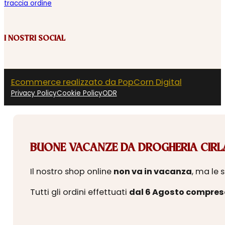
traccia ordine
I NOSTRI SOCIAL
Ecommerce realizzato da PopCorn Digital
Privacy Policy
Cookie Policy
ODR
BUONE VACANZE DA DROGHERIA CIRLA
Il nostro shop online
non va in vacanza
, ma le 
Tutti gli ordini effettuati
dal 6 Agosto compres