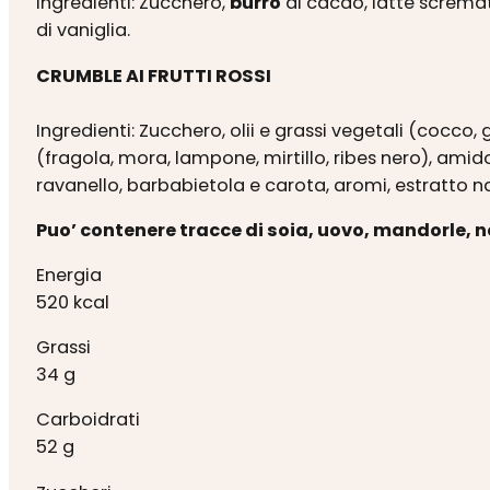
Ingredienti: Zucchero,
burro
di cacao, latte scremat
di vaniglia.
CRUMBLE AI FRUTTI ROSSI
Ingredienti: Zucchero, olii e grassi vegetali (cocco, g
(fragola, mora, lampone, mirtillo, ribes nero), amid
ravanello, barbabietola e carota, aromi, estratto na
Puo’ contenere tracce di soia, uovo, mandorle, n
Energia
520 kcal
Grassi
34 g
Carboidrati
52 g