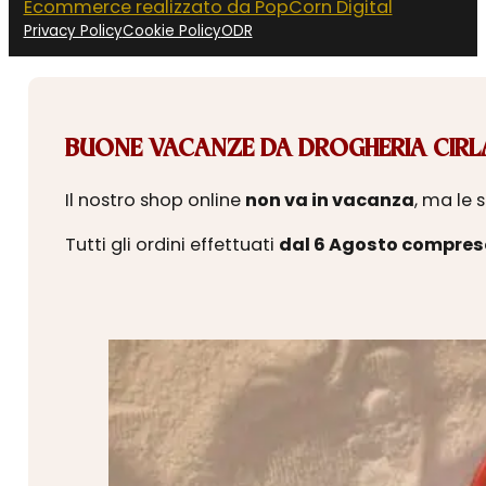
Ecommerce realizzato da PopCorn Digital
Privacy Policy
Cookie Policy
ODR
BUONE VACANZE DA DROGHERIA CIRLA
Il nostro shop online
non va in vacanza
, ma le 
Tutti gli ordini effettuati
dal 6 Agosto compres