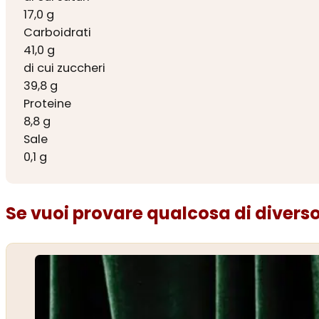
17,0 g
Carboidrati
41,0 g
di cui zuccheri
39,8 g
Proteine
8,8 g
Sale
0,1 g
Se vuoi provare qualcosa di diverso.