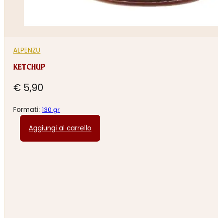
ALPENZU
KETCHUP
€
5,90
Formati:
130 gr
Aggiungi al carrello