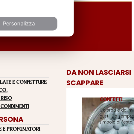
Personalizza
DA NON LASCIARSI
SCAPPARE
LATE E CONFETTURE
 CO.
 RISO
CONFETTI
 CONDIMENTI
Colorati e dai mi
gusti. Da sempre
ERSONA
simbolo di festa
E E PROFUMATORI