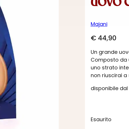
UOVO C
Majani
€
44,90
Un grande uovo 
Composto da uno
uno strato inte
non riuscirai a
disponibile dal
Esaurito