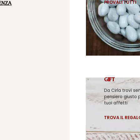
PROVALI TUTTI
ENZA
GIFT
Da Cirla trovi se
pensiero giusto p
tuoi affetti
TROVA IL REGAL