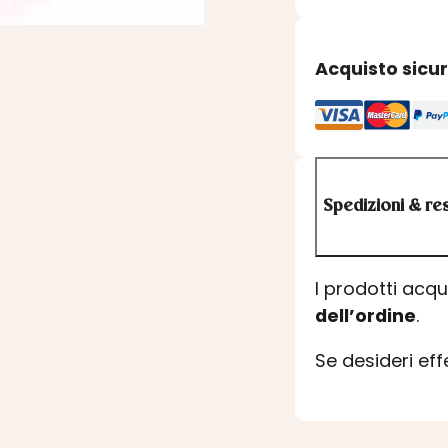
Acquisto sicu
Spedizioni & res
I prodotti acq
dell’ordine
.
Se desideri ef