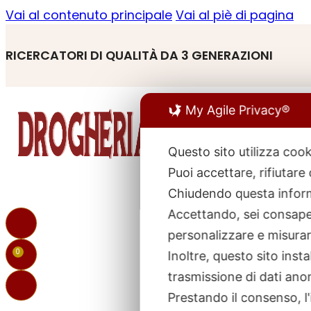
Vai al contenuto principale
Vai al piè di pagina
RICERCATORI DI QUALITÀ DA 3 GENERAZIONI
My Agile Privacy®
Questo sito utilizza cook
Puoi accettare, rifiutare
R
p
Chiudendo questa inform
Accettando, sei consapev
personalizzare e misurare
0
Inoltre, questo sito ins
trasmissione di dati ano
Prestando il consenso, l'