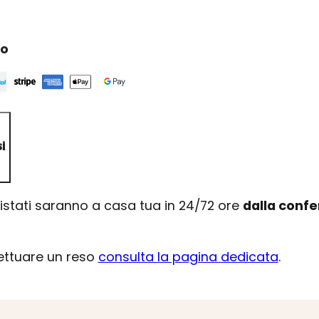
ro
i
uistati saranno a casa tua in 24/72 ore
dalla conf
fettuare un reso
consulta la pagina dedicata
.