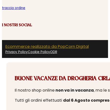
traccia ordine
I NOSTRI SOCIAL
Ecommerce realizzato da PopCorn Digital
Privacy Policy
Cookie Policy
ODR
BUONE VACANZE DA DROGHERIA CIRLA
Il nostro shop online
non va in vacanza
, ma le 
Tutti gli ordini effettuati
dal 6 Agosto compres