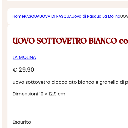
Home
PASQUA
UOVA DI PASQUA
Uova di Pasqua La Molina
UOV
UOVO SOTTOVETRO BIANCO con
LA MOLINA
€
29,90
uovo sottovetro cioccolato bianco e granella di p
Dimensioni 10 × 12,9 cm
Esaurito