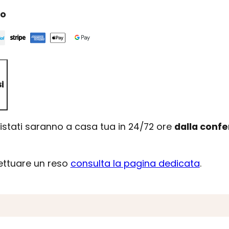
ro
i
uistati saranno a casa tua in 24/72 ore
dalla conf
fettuare un reso
consulta la pagina dedicata
.