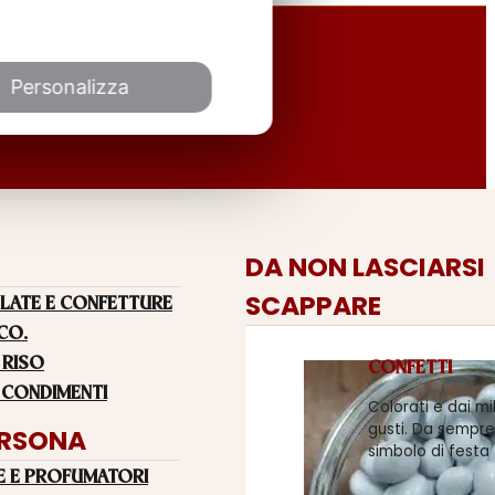
Personalizza
DA NON LASCIARSI
SCAPPARE
LATE E CONFETTURE
 CO.
 RISO
CONFETTI
 CONDIMENTI
Colorati e dai mi
gusti. Da sempre
ERSONA
simbolo di festa
E E PROFUMATORI