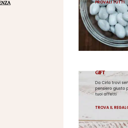
PROVALI TUTTI
ENZA
GIFT
Da Cirla trovi se
pensiero giusto p
tuoi affetti
TROVA IL REGAL