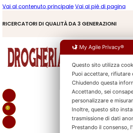
Vai al contenuto principale
Vai al piè di pagina
RICERCATORI DI QUALITÀ DA 3 GENERAZIONI
My Agile Privacy®
Questo sito utilizza cook
Puoi accettare, rifiutare
R
p
Chiudendo questa inform
Accettando, sei consapev
personalizzare e misurare
0
Inoltre, questo sito ins
trasmissione di dati ano
Prestando il consenso, l'