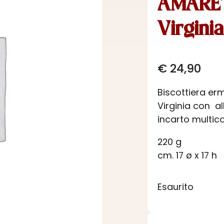
AMARET
Virginia
€
24,90
Biscottiera erm
Virginia con al
incarto multic
220 g
cm. 17 ø x 17 h
Esaurito