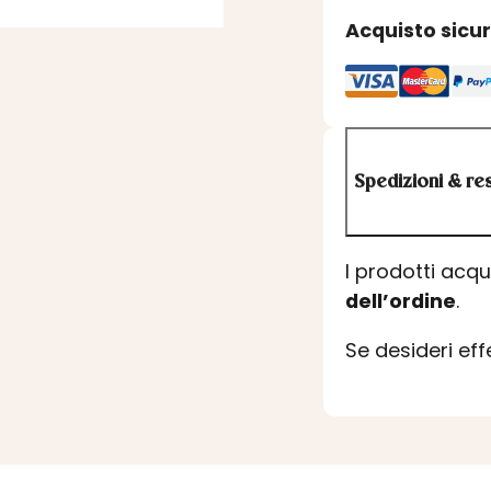
Acquisto sicu
Spedizioni & res
I prodotti acq
dell’ordine
.
Se desideri ef