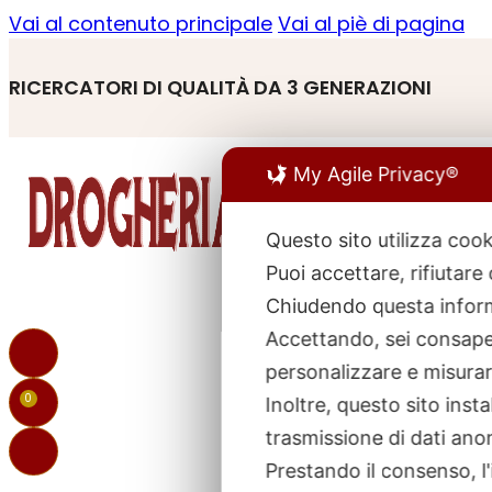
Vai al contenuto principale
Vai al piè di pagina
RICERCATORI DI QUALITÀ DA 3 GENERAZIONI
My Agile Privacy®
Questo sito utilizza cook
Puoi accettare, rifiutare
R
p
Chiudendo questa inform
Accettando, sei consapev
personalizzare e misurare
0
Inoltre, questo sito ins
trasmissione di dati ano
Prestando il consenso, l'