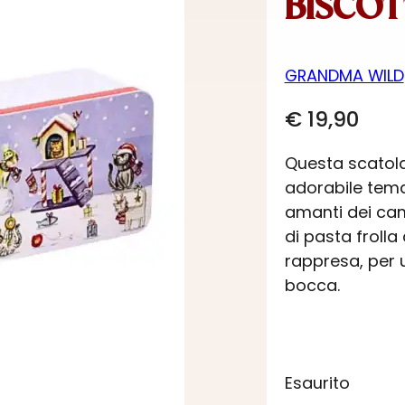
BISCOTT
GRANDMA WILD
€
19,90
Questa scatola 
adorabile tema 
amanti dei cani
di pasta frolla
rappresa, per u
bocca.
Esaurito