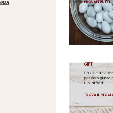
PROVALI TUTTI
ENZA
GIFT
Da Cirla trovi se
pensiero giusto p
tuoi affetti
TROVA IL REGAL