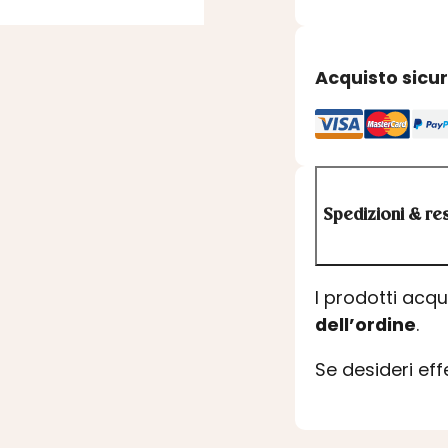
Acquisto sicu
Spedizioni & res
I prodotti acq
dell’ordine
.
Se desideri ef