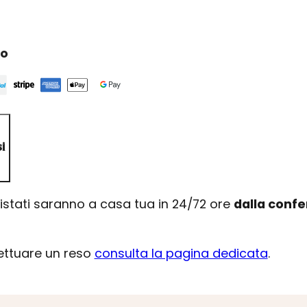
ro
i
uistati saranno a casa tua in 24/72 ore
dalla conf
fettuare un reso
consulta la pagina dedicata
.