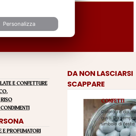
Personalizza
DA NON LASCIARSI
SCAPPARE
LATE E CONFETTURE
 CO.
 RISO
CONFETTI
 CONDIMENTI
Colorati e dai mi
gusti. Da sempre
ERSONA
simbolo di festa
E E PROFUMATORI