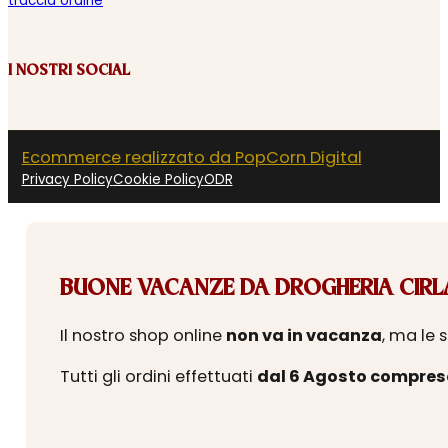
traccia ordine
I NOSTRI SOCIAL
Ecommerce realizzato da PopCorn Digital
Privacy Policy
Cookie Policy
ODR
BUONE VACANZE DA DROGHERIA CIRLA
Il nostro shop online
non va in vacanza
, ma le 
Tutti gli ordini effettuati
dal 6 Agosto compres