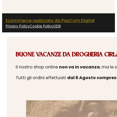
Ecommerce realizzato da PopCorn Digital
Privacy Policy
Cookie Policy
ODR
BUONE VACANZE DA DROGHERIA CIRLA
Il nostro shop online
non va in vacanza
, ma le 
Tutti gli ordini effettuati
dal 6 Agosto compres