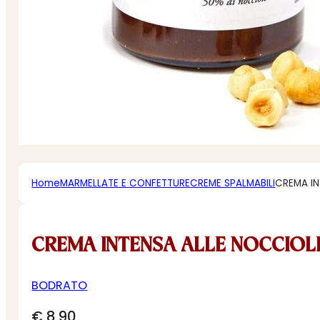
Home
MARMELLATE E CONFETTURE
CREME SPALMABILI
CREMA IN
CREMA INTENSA ALLE NOCCIOL
BODRATO
€
8,90