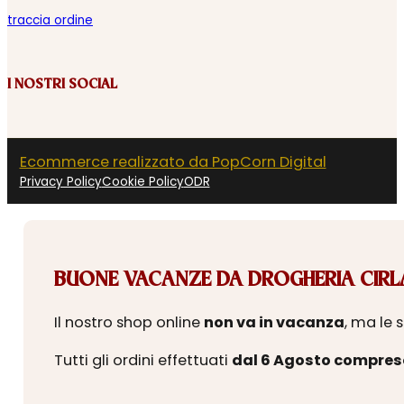
traccia ordine
I NOSTRI SOCIAL
Ecommerce realizzato da PopCorn Digital
Privacy Policy
Cookie Policy
ODR
BUONE VACANZE DA DROGHERIA CIRLA
Il nostro shop online
non va in vacanza
, ma le 
Tutti gli ordini effettuati
dal 6 Agosto compres