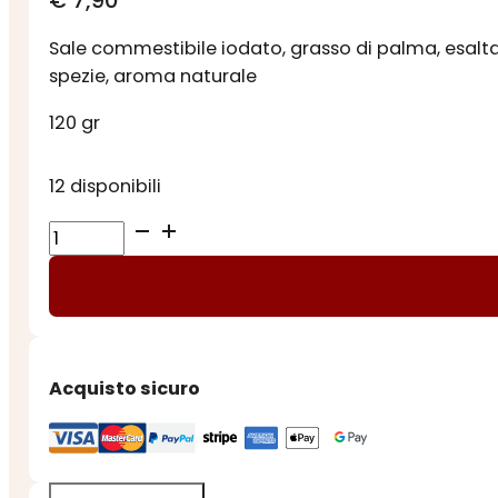
€
7,90
Sale commestibile iodato, grasso di palma, esalt
spezie, aroma naturale
120 gr
12 disponibili
DADI
per
BRODO
DI
MANZO
quantità
Acquisto sicuro