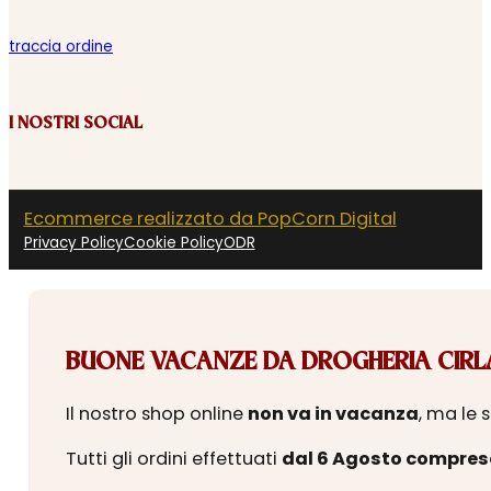
traccia ordine
I NOSTRI SOCIAL
Ecommerce realizzato da PopCorn Digital
Privacy Policy
Cookie Policy
ODR
BUONE VACANZE DA DROGHERIA CIRLA
Il nostro shop online
non va in vacanza
, ma le 
Tutti gli ordini effettuati
dal 6 Agosto compres