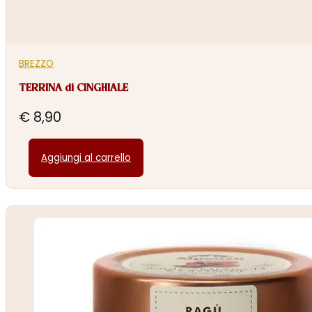
BREZZO
TERRINA di CINGHIALE
€
8,90
Aggiungi al carrello