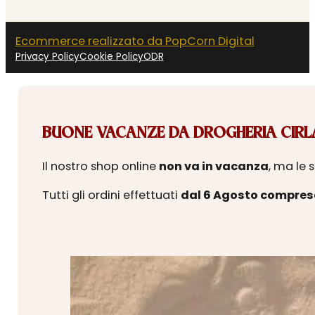
Ecommerce realizzato da PopCorn Digital
Privacy Policy
Cookie Policy
ODR
BUONE VACANZE DA DROGHERIA CIRLA
Il nostro shop online
non va in vacanza
, ma le 
Tutti gli ordini effettuati
dal 6 Agosto compres