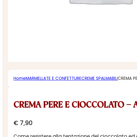
Home
MARMELLATE E CONFETTURE
CREME SPALMABILI
CREMA PE
CREMA PERE E CIOCCOLATO – A
€
7,90
Come resistere alla tentazione del cioccolato ed a