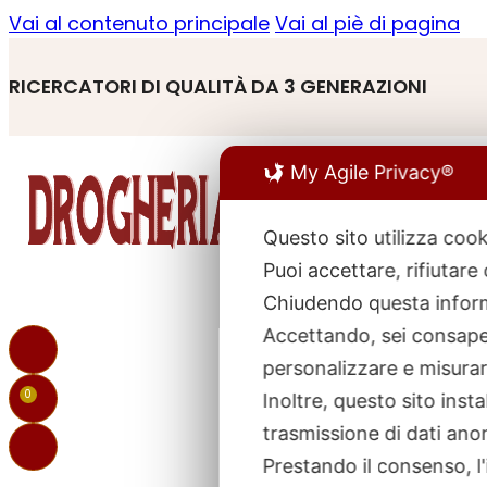
Vai al contenuto principale
Vai al piè di pagina
RICERCATORI DI QUALITÀ DA 3 GENERAZIONI
My Agile Privacy®
Questo sito utilizza cook
Puoi accettare, rifiutare
R
p
Chiudendo questa inform
Accettando, sei consapev
personalizzare e misurare
0
Inoltre, questo sito ins
trasmissione di dati ano
Prestando il consenso, l'