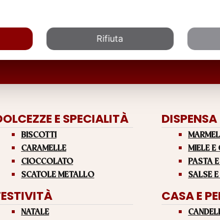
Rifiuta
DOLCEZZE E SPECIALITÀ
DISPENSA
BISCOTTI
MARMEL
CARAMELLE
MIELE E
CIOCCOLATO
PASTA E
SCATOLE METALLO
SALSE E
FESTIVITÀ
CASA E P
NATALE
CANDEL