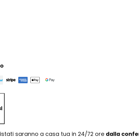
ro
i
uistati saranno a casa tua in 24/72 ore
dalla conf