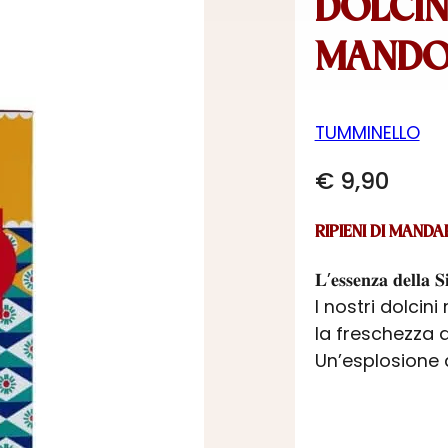
DOLCIN
MANDO
TUMMINELLO
€
9,90
RIPIENI DI MAND
𝐋’𝐞𝐬𝐬𝐞𝐧𝐳𝐚 𝐝𝐞𝐥𝐥𝐚 𝐒
I nostri dolcin
la freschezza d
Un’esplosione di