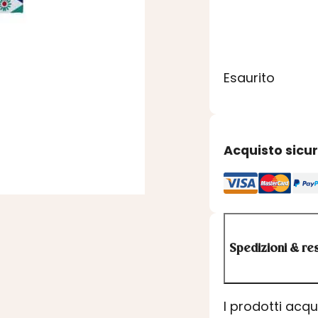
Esaurito
Acquisto sicu
Spedizioni & res
I prodotti acq