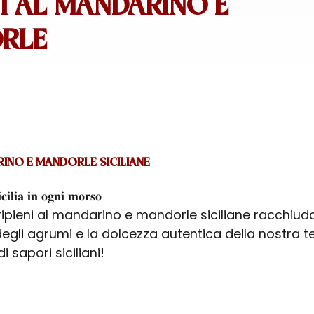
I AL MANDARINO E
RLE
ARINO E MANDORLE SICILIANE
𝐜𝐢𝐥𝐢𝐚 𝐢𝐧 𝐨𝐠𝐧𝐢 𝐦𝐨𝐫𝐬𝐨
i ripieni al mandarino e mandorle siciliane racchiu
egli agrumi e la dolcezza autentica della nostra te
 sapori siciliani!