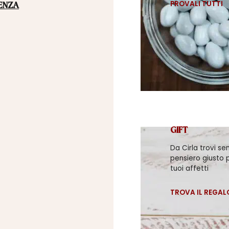
PROVALI TUTTI
ENZA
GIFT
Da Cirla trovi se
pensiero giusto p
tuoi affetti
TROVA IL REGAL