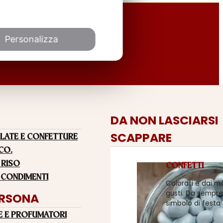
Personalizza
DA NON LASCIARSI
SCAPPARE
LATE E CONFETTURE
 CO.
 RISO
CONFETTI
 CONDIMENTI
Colorati e dai mi
gusti. Da sempre
ERSONA
simbolo di festa
E E PROFUMATORI