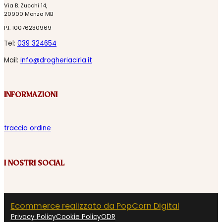
Via B. Zucchi 14,
20900 Monza MB
P.I. 10076230969
Tel:
039 324654
Mail:
info@drogheriacirla.it
INFORMAZIONI
traccia ordine
I NOSTRI SOCIAL
Ecommerce realizzato da PopCorn Digital
Privacy Policy
Cookie Policy
ODR