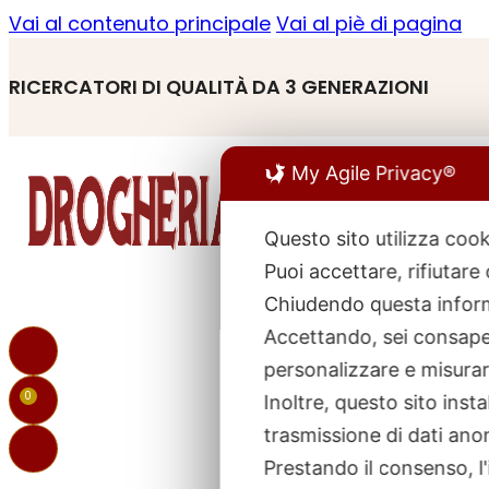
Vai al contenuto principale
Vai al piè di pagina
RICERCATORI DI QUALITÀ DA 3 GENERAZIONI
My Agile Privacy®
Questo sito utilizza cook
Puoi accettare, rifiutare
R
p
Chiudendo questa inform
Accettando, sei consapev
personalizzare e misurare
0
Inoltre, questo sito ins
trasmissione di dati ano
Prestando il consenso, l'