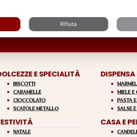
Rifiuta
DOLCEZZE E SPECIALITÀ
DISPENSA
BISCOTTI
MARMEL
CARAMELLE
MIELE E
CIOCCOLATO
PASTA E
SCATOLE METALLO
SALSE E
FESTIVITÀ
CASA E P
NATALE
CANDEL