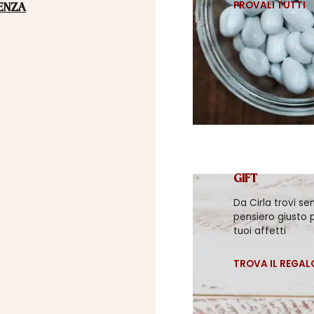
PROVALI TUTTI
ENZA
GIFT
Da Cirla trovi se
pensiero giusto p
tuoi affetti
TROVA IL REGAL