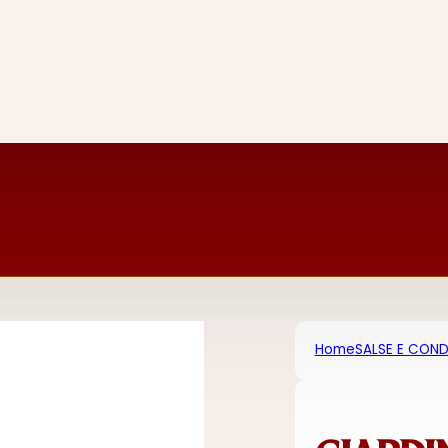
Home
SALSE E COND