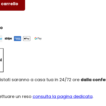
 carrello
ro
i
uistati saranno a casa tua in 24/72 ore
dalla conf
fettuare un reso
consulta la pagina dedicata
.