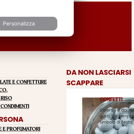
Personalizza
DA NON LASCIARSI
SCAPPARE
LATE E CONFETTURE
 CO.
 RISO
CONFETTI
 CONDIMENTI
Colorati e dai mi
gusti. Da sempre
ERSONA
simbolo di festa
E E PROFUMATORI