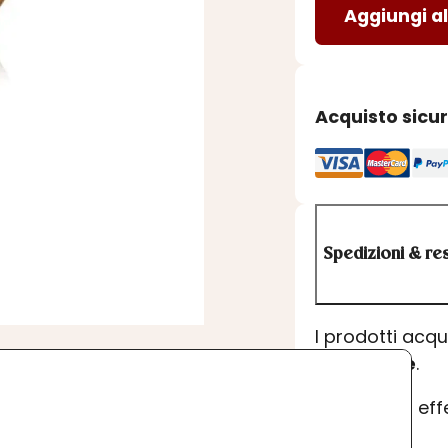
Aggiungi al
MAMMA
quantità
Acquisto sicu
Spedizioni & res
I prodotti acq
dell’ordine
.
Se desideri ef