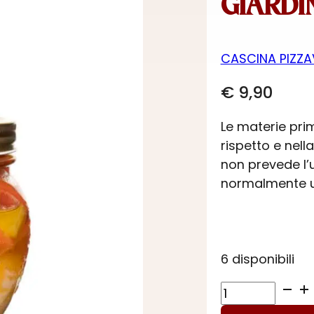
GIARDI
CASCINA PIZZ
€
9,90
Le materie prim
rispetto e nell
non prevede l’u
normalmente uti
6 disponibili
GIARDINIERA
DELLA