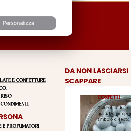
Personalizza
DA NON LASCIARSI
SCAPPARE
LATE E CONFETTURE
 CO.
 RISO
CONFETTI
 CONDIMENTI
Colorati e dai mi
gusti. Da sempre
ERSONA
simbolo di festa
E E PROFUMATORI