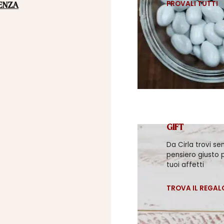
PROVALI TUTTI
ENZA
GIFT
Da Cirla trovi se
pensiero giusto p
tuoi affetti
TROVA IL REGAL