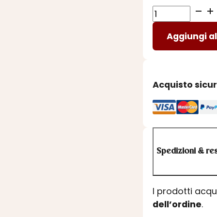
SUGO
CONIGLIO
Aggiungi al
E
OLIVE
TAGGISCHE
quantità
Acquisto sicu
Spedizioni & res
I prodotti acq
dell’ordine
.