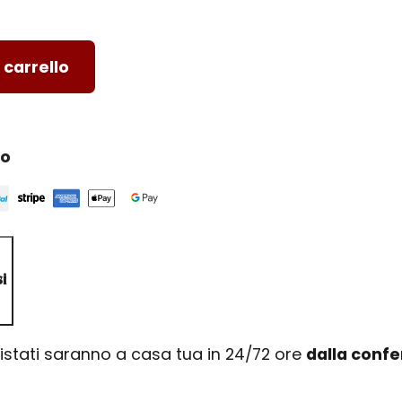
 carrello
ro
i
uistati saranno a casa tua in 24/72 ore
dalla conf