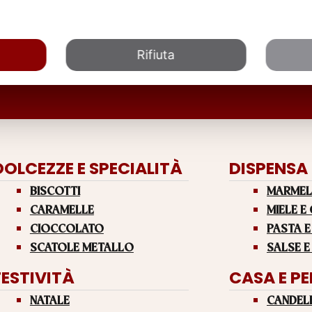
Rifiuta
DOLCEZZE E SPECIALITÀ
DISPENSA
BISCOTTI
MARMEL
CARAMELLE
MIELE E
CIOCCOLATO
PASTA E
SCATOLE METALLO
SALSE E
FESTIVITÀ
CASA E P
NATALE
CANDEL