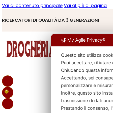
Vai al contenuto principale
Vai al piè di pagina
RICERCATORI DI QUALITÀ DA 3 GENERAZIONI
My Agile Privacy®
Questo sito utilizza cook
Puoi accettare, rifiutare
R
p
Chiudendo questa inform
Accettando, sei consapev
personalizzare e misurare
0
Inoltre, questo sito ins
trasmissione di dati ano
Prestando il consenso, l'