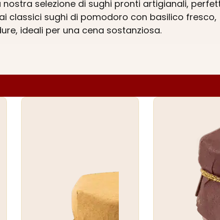
ostra selezione di sughi pronti artigianali, perfett
ai classici sughi di pomodoro con basilico fresco,
dure, ideali per una cena sostanziosa.
sapore unico del nostro pesto pantesco, arricchito 
o come quelli che potresti ottenere a casa.
oce e delizioso — perfetto per i tuoi pasti quotidian