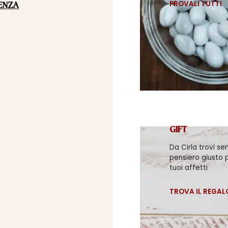
PROVALI TUTTI
ENZA
GIFT
Da Cirla trovi se
pensiero giusto p
tuoi affetti
TROVA IL REGAL