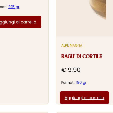
225 gr
mati:
ggiungi al carrello
ALPE MAGNA
RAGU’ DI CORTILE
€
9,90
180 gr
Formati:
Aggiungi al carrello