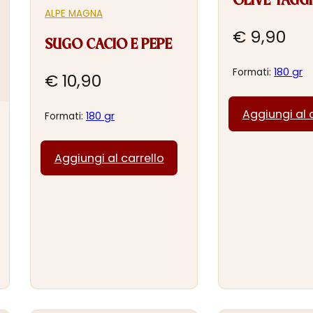
OLIVE TAGG
ALPE MAGNA
€
9,90
SUGO CACIO E PEPE
180 gr
Formati:
€
10,90
Aggiungi al 
180 gr
Formati:
Aggiungi al carrello