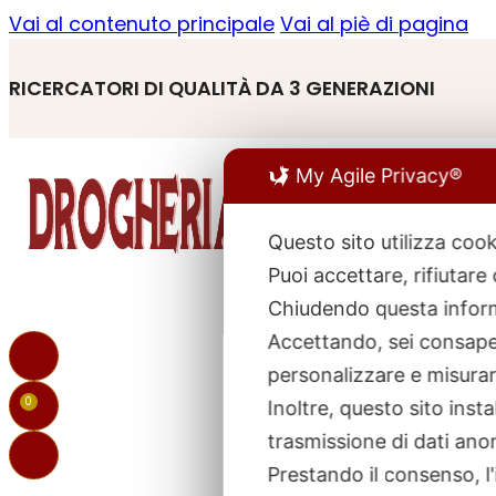
Vai al contenuto principale
Vai al piè di pagina
RICERCATORI DI QUALITÀ DA 3 GENERAZIONI
My Agile Privacy®
Questo sito utilizza cook
Puoi accettare, rifiutare
R
p
Chiudendo questa inform
Accettando, sei consapev
personalizzare e misurare
0
Inoltre, questo sito ins
trasmissione di dati ano
Prestando il consenso, l'