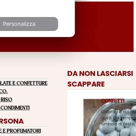
Personalizza
DA NON LASCIARSI
SCAPPARE
LATE E CONFETTURE
 CO.
 RISO
CONFETTI
 CONDIMENTI
Colorati e dai mi
gusti. Da sempre
ERSONA
simbolo di festa
E E PROFUMATORI