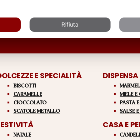
Rifiuta
DOLCEZZE E SPECIALITÀ
DISPENSA
BISCOTTI
MARMEL
CARAMELLE
MIELE E
CIOCCOLATO
PASTA E
SCATOLE METALLO
SALSE E
FESTIVITÀ
CASA E P
NATALE
CANDEL