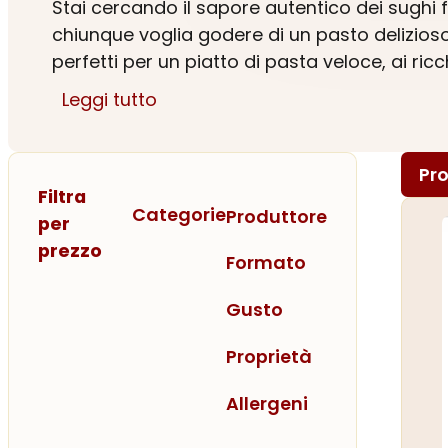
Stai cercando il sapore autentico dei sughi fa
chiunque voglia godere di un pasto delizioso
perfetti per un piatto di pasta veloce, ai r
Leggi tutto
Non fermarti qui: prova anche i nostri sughi
olive e capperi. Ogni sugo è preparato segu
Pro
Visita la nostra
dispensa online
per esplorare
Filtra
rinunciare al gusto!
Categorie
Produttore
per
prezzo
Sughi pronti artigianali: sceg
Formato
Gusto
Proprietà
Allergeni