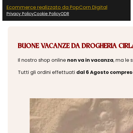
Ecommerce realizzato da PopCorn Digital
Privacy Policy
Cookie Policy
ODR
BUONE VACANZE DA DROGHERIA CIRLA
Il nostro shop online
non va in vacanza
, ma le 
Tutti gli ordini effettuati
dal 6 Agosto compres