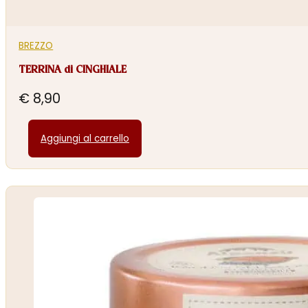
BREZZO
TERRINA di CINGHIALE
€
8,90
Aggiungi al carrello