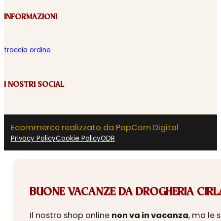
INFORMAZIONI
traccia ordine
I NOSTRI SOCIAL
Ecommerce realizzato da PopCorn Digital
Privacy Policy
Cookie Policy
ODR
BUONE VACANZE DA DROGHERIA CIRLA
Il nostro shop online
non va in vacanza
, ma le 