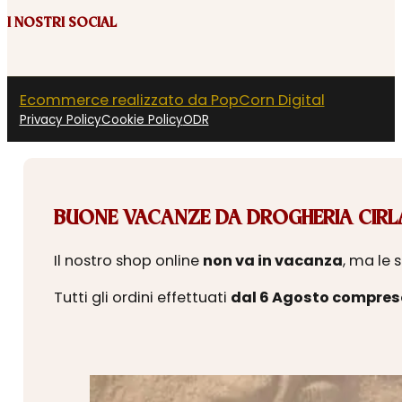
I NOSTRI SOCIAL
Ecommerce realizzato da PopCorn Digital
Privacy Policy
Cookie Policy
ODR
BUONE VACANZE DA DROGHERIA CIRLA
Il nostro shop online
non va in vacanza
, ma le 
Tutti gli ordini effettuati
dal 6 Agosto compres