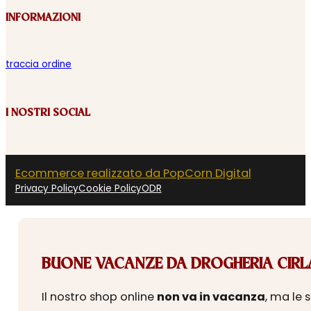
INFORMAZIONI
traccia ordine
I NOSTRI SOCIAL
Ecommerce realizzato da PopCorn Digital
Privacy Policy
Cookie Policy
ODR
BUONE VACANZE DA DROGHERIA CIRLA
Il nostro shop online
non va in vacanza
, ma le 