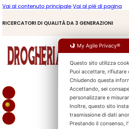
Vai al contenuto principale
Vai al piè di pagina
RICERCATORI DI QUALITÀ DA 3 GENERAZIONI
My Agile Privacy®
Questo sito utilizza cook
Puoi accettare, rifiutare
R
p
Chiudendo questa inform
Accettando, sei consapev
personalizzare e misurare
0
Inoltre, questo sito ins
trasmissione di dati ano
Prestando il consenso, l'