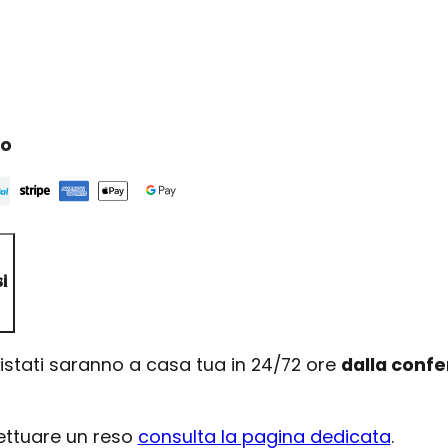
ro
i
uistati saranno a casa tua in 24/72 ore
dalla conf
fettuare un reso
consulta la pagina dedicata
.