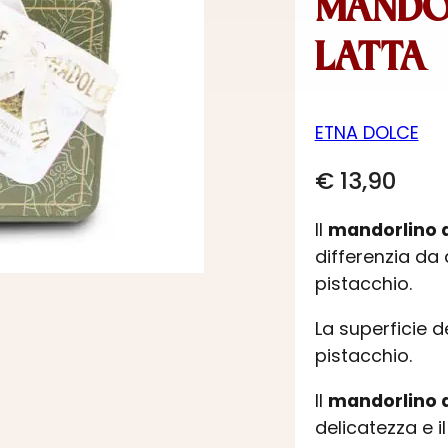
MANDOR
LATTA
ETNA DOLCE
€
13,90
Il
mandorlino di
differenzia da a
pistacchio.
La superficie d
pistacchio.
Il
mandorlino di
delicatezza e i