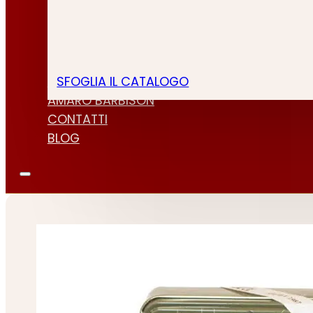
SFOGLIA IL CATALOGO
CHI SIAMO
AMARO BARBISON
CONTATTI
BLOG