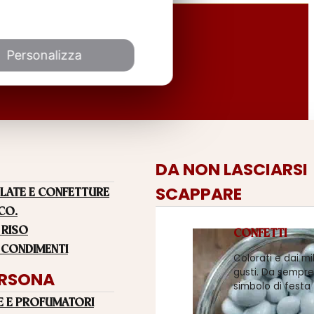
Personalizza
DA NON LASCIARSI
SCAPPARE
LATE E CONFETTURE
 CO.
 RISO
CONFETTI
 CONDIMENTI
Colorati e dai mi
gusti. Da sempre
ERSONA
simbolo di festa
E E PROFUMATORI