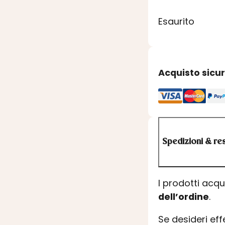
Esaurito
Acquisto sicu
Spedizioni & res
I prodotti acq
dell’ordine
.
Se desideri ef