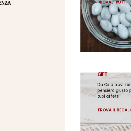
PROVALI TUTTI
ENZA
GIFT
Da Cirla trovi se
pensiero giusto p
tuoi affetti
TROVA IL REGAL